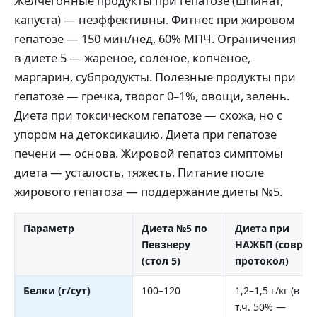
Желчегонные продукты при гепатозе (шпинат,
капуста) — неэффективны. Фитнес при жировом
гепатозе — 150 мин/нед, 60% МПЧ. Ограничения
в диете 5 — жареное, солёное, копчёное,
маргарин, субпродукты. Полезные продукты при
гепатозе — гречка, творог 0–1%, овощи, зелень.
Диета при токсическом гепатозе — схожа, но с
упором на детоксикацию. Диета при гепатозе
печени — основа. Жировой гепатоз симптомы
диета — усталость, тяжесть. Питание после
жирового гепатоза — поддержание диеты №5.
Параметр
Диета №5 по
Диета при
Певзнеру
НАЖБП (совр.
(стол 5)
протокол)
Белки (г/сут)
100–120
1,2–1,5 г/кг (в
т.ч. 50% —