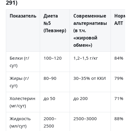
291)
Показатель
Диета
Современные
Норма
№5
альтернативы
АЛТ
(Певзнер)
(в т.ч.
«жировой
обмен»)
Белки (г/
100–120
1,2–1,5 г/кг
84%
сут)
Жиры (г/
80–90
30–35% от ККИ
79%
сут)
Холестерин
до 50
до 200
71%
(мг/сут)
Жидкость
2000–
2500–3000
88%
(мл/сут)
2500