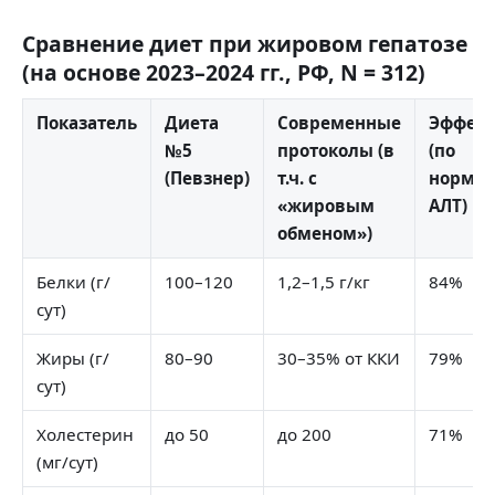
Сравнение диет при жировом гепатозе
(на основе 2023–2024 гг., РФ, N = 312)
Показатель
Диета
Современные
Эффект
№5
протоколы (в
(по
(Певзнер)
т.ч. с
норма
«жировым
АЛТ)
обменом»)
Белки (г/
100–120
1,2–1,5 г/кг
84%
сут)
Жиры (г/
80–90
30–35% от ККИ
79%
сут)
Холестерин
до 50
до 200
71%
(мг/сут)