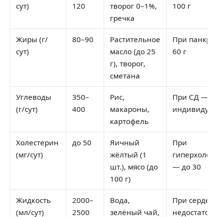
сут)
120
творог 0–1%,
100 г
гречка
Жиры (г/
80–90
Растительное
При панкре
сут)
масло (до 25
60 г
г), творог,
сметана
Углеводы
350–
Рис,
При СД —
(г/сут)
400
макароны,
индивидуа
картофель
Холестерин
до 50
Яичный
При
(мг/сут)
жёлтый (1
гиперхолес
шт.), мясо (до
— до 30
100 г)
Жидкость
2000–
Вода,
При сердеч
(мл/сут)
2500
зелёный чай,
недостаточ