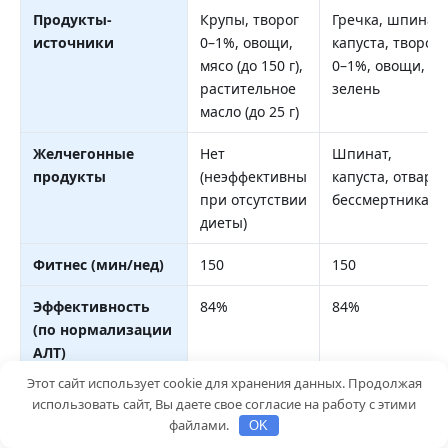
Продукты-
Крупы, творог
Гречка, шпинат,
источники
0–1%, овощи,
капуста, творог
мясо (до 150 г),
0–1%, овощи,
растительное
зелень
масло (до 25 г)
Желчегонные
Нет
Шпинат,
продукты
(неэффективны
капуста, отвар
при отсутствии
бессмертника
диеты)
Фитнес (мин/нед)
150
150
Эффективность
84%
84%
(по нормализации
АЛТ)
Этот сайт использует cookie для хранения данных. Продолжая
Риск ухудшения
12%
12%
использовать сайт, Вы даете свое согласие на работу с этими
(при нарушении)
файлами.
OK