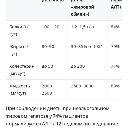
«жировой
АЛТ)
обмен»)
Белки (г/
100–120
1,2–1,5 г/кг
84%
сут)
Жиры (г/
80–90
30–35% от ККИ
79%
сут)
Холестерин
до 50
до 200
71%
(мг/сут)
Жидкость
2000–
2500–3000
88%
(мл/сут)
2500
При соблюдении диеты при неалкогольном
жировом гепатозе у 74% пациентов
нормализуется АЛТ к 12 неделям (исследование