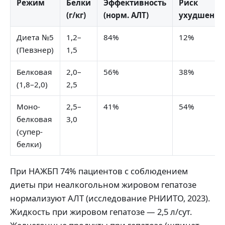
Режим
Белки
Эффективность
Риск
(г/кг)
(норм. АЛТ)
ухудшения
Диета №5
1,2–
84%
12%
(Певзнер)
1,5
Белковая
2,0–
56%
38%
(1,8–2,0)
2,5
Моно-
2,5–
41%
54%
белковая
3,0
(супер-
белки)
При НАЖБП 74% пациентов с соблюдением
диеты при неалкогольном жировом гепатозе
нормализуют АЛТ (исследование РНИИТО, 2023).
Жидкость при жировом гепатозе — 2,5 л/сут.