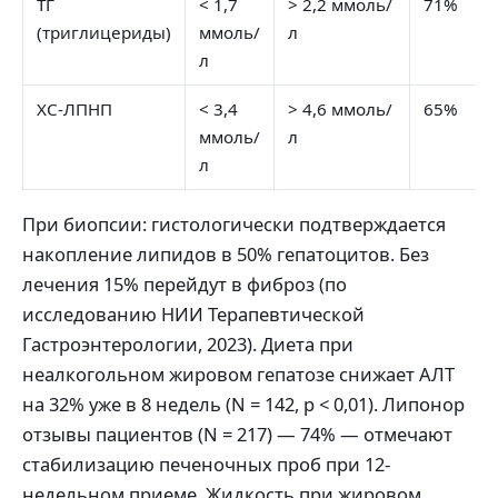
ТГ
< 1,7
> 2,2 ммоль/
71%
(триглицериды)
ммоль/
л
л
ХС-ЛПНП
< 3,4
> 4,6 ммоль/
65%
ммоль/
л
л
При биопсии: гистологически подтверждается
накопление липидов в 50% гепатоцитов. Без
лечения 15% перейдут в фиброз (по
исследованию НИИ Терапевтической
Гастроэнтерологии, 2023). Диета при
неалкогольном жировом гепатозе снижает АЛТ
на 32% уже в 8 недель (N = 142, p < 0,01). Липонор
отзывы пациентов (N = 217) — 74% — отмечают
стабилизацию печеночных проб при 12-
недельном приеме. Жидкость при жировом