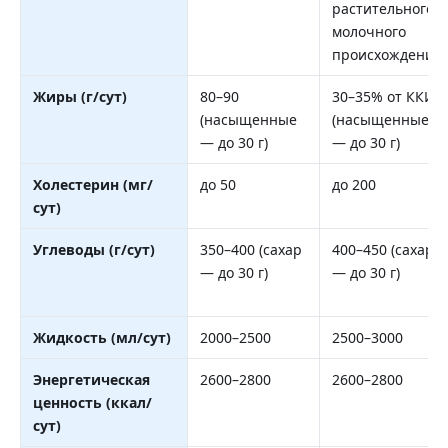
растительного/
молочного
происхождения)
Жиры (г/сут)
80–90
30–35% от ККИ
(насыщенные
(насыщенные
— до 30 г)
— до 30 г)
Холестерин (мг/
до 50
до 200
сут)
Углеводы (г/сут)
350–400 (сахар
400–450 (сахар
— до 30 г)
— до 30 г)
Жидкость (мл/сут)
2000–2500
2500–3000
Энергетическая
2600–2800
2600–2800
ценность (ккал/
сут)