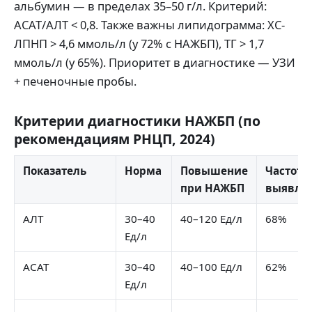
альбумин — в пределах 35–50 г/л. Критерий:
АСАТ/АЛТ < 0,8. Также важны липидограмма: ХС-
ЛПНП > 4,6 ммоль/л (у 72% с НАЖБП), ТГ > 1,7
ммоль/л (у 65%). Приоритет в диагностике — УЗИ
+ печеночные пробы.
Критерии диагностики НАЖБП (по
рекомендациям РНЦП, 2024)
Показатель
Норма
Повышение
Частота
при НАЖБП
выявле
АЛТ
30–40
40–120 Ед/л
68%
Ед/л
АСАТ
30–40
40–100 Ед/л
62%
Ед/л