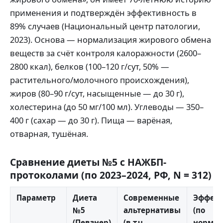
применения и подтверждён эффективность в
89% случаев (Национальный центр патологии,
2023). Основа — нормализация жирового обмена
веществ за счёт контроля калоражности (2600–
2800 ккал), белков (100–120 г/сут, 50% —
растительного/молочного происхождения),
жиров (80–90 г/сут, насыщенные — до 30 г),
холестерина (до 50 мг/100 мл). Углеводы — 350–
400 г (сахар — до 30 г). Пища — варёная,
отварная, тушёная.
Сравнение диеты №5 с НАЖБП-
протоколами (по 2023–2024, РФ, N = 312)
Параметр
Диета
Современные
Эффект
№5
альтернативы
(по
(Певзнер)
(в т.ч.
норма