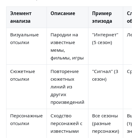
Элемент
Описание
Пример
Сло
анализа
эпизода
обн
Визуальные
Пародии на
"Интернет"
Легк
отсылки
известные
(5 сезон)
мемы,
фильмы, игры
Сюжетные
Повторение
"Сигнал" (3
Сред
отсылки
сюжетных
сезон)
линий из
других
произведений
Персонажные
Сходство
Все сезоны
Высо
отсылки
персонажей с
(разные
(тре
известными
персонажи)
знан