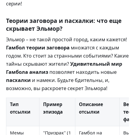
серии!
Теории заговора и пасхалки: что еще
скрывает Эльмор?
Эльмор – не такой простой город, каким кажется!
Гамбол теории заговора
множатся с каждым
годом. Кто стоит за странными событиями? Какие
тайны скрывают жители?
Удивительный мир
Гамбола анализ
позволяет находить новые
пасхалки
и намеки. Будьте бдительны, и,
возможно, вы раскроете секрет Эльмора!
Тип
Пример
Описание
Веро
отсылки
эпизода
отсылки
теор
фана
Мемы
"Призрак" (1
Гамбол на
Высо