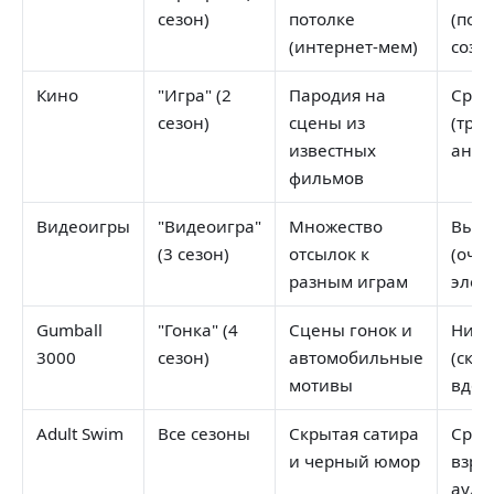
сезон)
потолке
(под
(интернет-мем)
созд
Кино
"Игра" (2
Пародия на
Сред
сезон)
сцены из
(тре
известных
анал
фильмов
Видеоигры
"Видеоигра"
Множество
Высо
(3 сезон)
отсылок к
(оче
разным играм
элем
Gumball
"Гонка" (4
Сцены гонок и
Низк
3000
сезон)
автомобильные
(скор
мотивы
вдох
Adult Swim
Все сезоны
Скрытая сатира
Сред
и черный юмор
взро
ауди