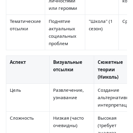
личностями
конт
или героями
Тематические
Поднятие
"Школа" (1
Сред
отсылки
актуальных
сезон)
социальных
проблем
Аспект
Визуальные
Сюжетные
отсылки
теории
(Николь)
Цель
Развлечение,
Создание
узнавание
альтернативно
интерпретации
Сложность
Низкая (часто
Высокая
очевидны)
(требует
анализа